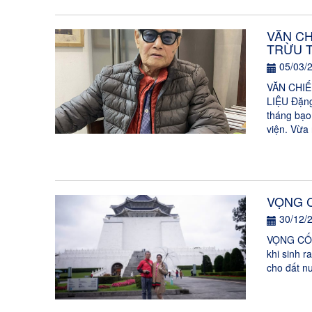
VĂN CH
TRỪU T
05/03/
VĂN CHI
LIỆU Đặng
tháng bạo
viện. Vừa 
VỌNG 
30/12/
VỌNG CỐ H
khi sinh 
cho đất nư