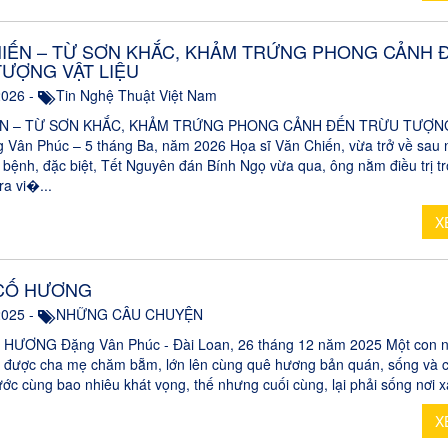
IẾN – TỪ SƠN KHẮC, KHẢM TRỨNG PHONG CẢNH 
ƯỢNG VẬT LIỆU
2026 -
Tin Nghệ Thuật Việt Nam
ẾN – TỪ SƠN KHẮC, KHẢM TRỨNG PHONG CẢNH ĐẾN TRỪU TƯỢN
 Vân Phúc – 5 tháng Ba, năm 2026 Họa sĩ Văn Chiến, vừa trở về sau 
 bệnh, đặc biệt, Tết Nguyên đán Bính Ngọ vừa qua, ông nằm điều trị t
ra vi�...
X
CỐ HƯƠNG
2025 -
NHỮNG CÂU CHUYỆN
ƯƠNG Đặng Vân Phúc - Đài Loan, 26 tháng 12 năm 2025 Một con ng
ra được cha mẹ chăm bẵm, lớn lên cùng quê hương bản quán, sống và 
ớc cùng bao nhiêu khát vọng, thế nhưng cuối cùng, lại phải sống nơi xa
X