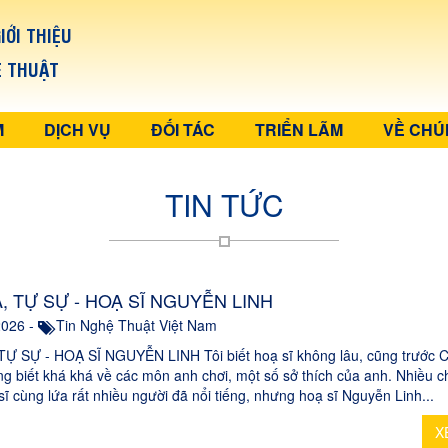
IỚI THIỆU
Ệ THUẬT
M
DỊCH VỤ
ĐỐI TÁC
TRIỂN LÃM
VỀ CHÚ
TIN TỨC
, TỰ SỰ - HOẠ SĨ NGUYỄN LINH
2026 -
Tin Nghệ Thuật Việt Nam
Ự SỰ - HOẠ SĨ NGUYỄN LINH Tôi biết hoạ sĩ không lâu, cũng trước C
g biết khá khá về các môn anh chơi, một số sở thích của anh. Nhiều 
sĩ cùng lứa rất nhiều người đã nổi tiếng, nhưng hoạ sĩ Nguyễn Linh...
X