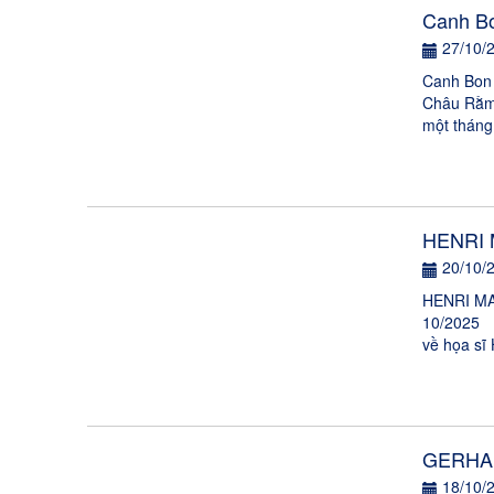
Canh Bo
27/10/
Canh Bon 
Châu Rằm 
một tháng,
HENRI 
20/10/
HENRI MA
10/2025 K
về họa sĩ 
GERHAR
18/10/