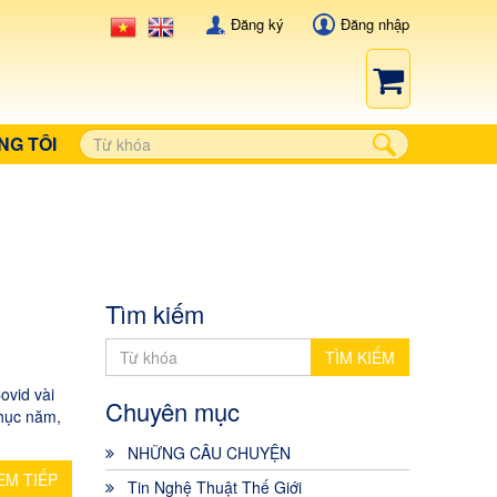
Đăng ký
Đăng nhập
NG TÔI
Tìm kiếm
TÌM KIẾM
ovid vài
Chuyên mục
chục năm,
NHỮNG CÂU CHUYỆN
EM TIẾP
Tin Nghệ Thuật Thế Giới