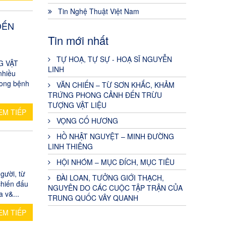
Tin Nghệ Thuật Việt Nam
ĐẾN
Tin mới nhất
TỰ HOẠ, TỰ SỰ - HOẠ SĨ NGUYỄN
G VẬT
LINH
nhiều
rong bệnh
VĂN CHIẾN – TỪ SƠN KHẮC, KHẢM
TRỨNG PHONG CẢNH ĐẾN TRỪU
TƯỢNG VẬT LIỆU
EM TIẾP
VỌNG CỐ HƯƠNG
HỒ NHẬT NGUYỆT – MINH ĐƯỜNG
LINH THIÊNG
HỘI NHÓM – MỤC ĐÍCH, MỤC TIÊU
ười, từ
ĐÀI LOAN, TƯỞNG GIỚI THẠCH,
chiến đấu
NGUYÊN DO CÁC CUỘC TẬP TRẬN CỦA
 v&...
TRUNG QUỐC VÂY QUANH
EM TIẾP