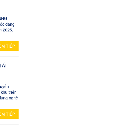
RUNG
ốc đang
m 2025,
EM TIẾP
TÁI
uyến
khu triển
 dung nghệ
EM TIẾP