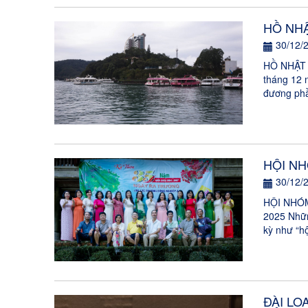
HỒ NHẬ
30/12/
HỒ NHẬT 
tháng 12 
đương phầ
HỘI NH
30/12/
HỘI NHÓM
2025 Nhữn
kỳ như “hộ
ĐÀI LO