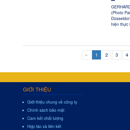
GERHARD 
(Photo Pai
Düsseldorf
hiện thực
«
1
2
3
4
GIỚI THIỆU
Giới thiệu chung về công ty
Chính sách bảo mật
Cam kết chất lượng
Hợp tác và liên kết