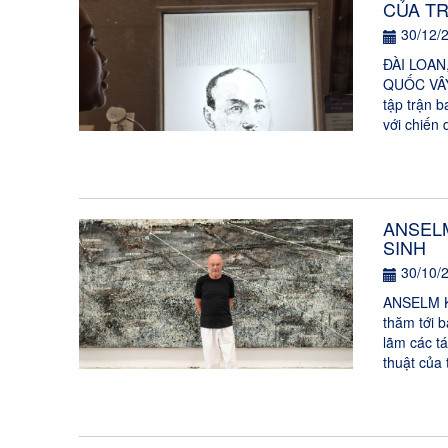
CỦA T
30/12/
ĐÀI LOA
QUỐC VÂY
tập trận 
với chiến 
ANSELM
SINH
30/10/
ANSELM K
thăm tới b
lãm các t
thuật của 