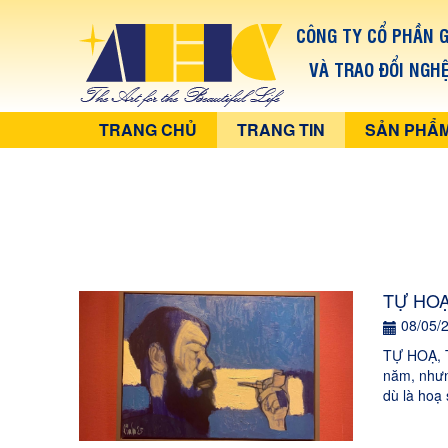
CÔNG TY CỔ PHẦN G
VÀ TRAO ĐỔI NGH
TRANG CHỦ
TRANG TIN
SẢN PHẨ
TỰ HOẠ
08/05/
TỰ HOẠ, T
năm, nhưn
dù là hoạ 