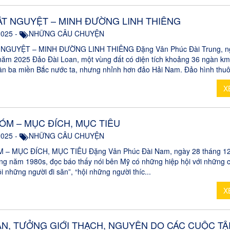
T NGUYỆT – MINH ĐƯỜNG LINH THIÊNG
2025 -
NHỮNG CÂU CHUYỆN
NGUYỆT – MINH ĐƯỜNG LINH THIÊNG Đặng Vân Phúc Đài Trung, n
năm 2025 Đảo Đài Loan, một vùng đất có diện tích khoảng 36 ngàn km
n ba miền Bắc nước ta, nhưng nhỉnh hơn đảo Hải Nam. Đảo hình thuôn
X
ÓM – MỤC ĐÍCH, MỤC TIÊU
2025 -
NHỮNG CÂU CHUYỆN
 – MỤC ĐÍCH, MỤC TIÊU Đặng Vân Phúc Đài Nam, ngày 28 tháng 1
g năm 1980s, đọc báo thấy nói bên Mỹ có những hiệp hội với những cá
i những người đi săn”, “hội những người thíc...
X
AN, TƯỞNG GIỚI THẠCH, NGUYÊN DO CÁC CUỘC T