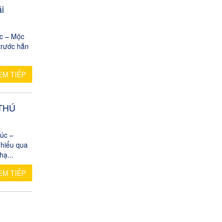
i
úc – Mộc
trước hẳn
EM TIẾP
 THÚ
úc –
 hiểu qua
hạ...
EM TIẾP