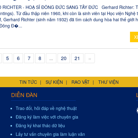
RICHTER - HOẠ SĨ ĐÔNG ĐỨC SANG TÂY ĐỨC Gerhard Richter: T
ntings). Từ đầu thập niên 1960, khi còn là sinh viên tại Học viện Nghệ 
, Gerhard Richter (sinh năm 1932) đã tìm cách dung hòa hai thế giới h
 Đông Đ�...
X
»
5
6
7
8
...
20
21
TIN TỨC
SỰ KIỆN
RAO VẶT
THƯ VIỆN
DIỄN ĐÀN
Trao đổi, hỏi đáp về nghệ thuật
Đăng ký làm việc với chuyên gia
Đăng ký khai thác dữ liệu
Lấy tư vấn chuyên gia làm luận văn