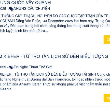
RUNG QUỐC VÂY QUANH
2025 -
NHỮNG CÂU CHUYỆN
N, TƯỞNG GIỚI THẠCH, NGUYÊN DO CÁC CUỘC TẬP TRẬN CỦA T
 QUANH Đặng Vân Phúc, 30 December 2025 Hai hôm nay, Trung Qu
bao vây Đài Loan trong bối cảnh căng thẳng leo thang cuối tháng 12 nă
dịch luyện binh lớn nhất từ trư...
X
 KIEFER - TỪ TRO TÀN LỊCH SỬ ĐẾN BIỂU TƯỢNG 
2025 -
Tin Nghệ Thuật Thế Giới
IEFER - TỪ TRO TÀN LỊCH SỬ ĐẾN BIỂU TƯỢNG TÁI SINH Cùng ch
ảo tàng Nghệ thuật Đương đại San Francisco, tôi ngạc nhiên trước một 
ác phẩm của Anselm Kiefer. Thực sự không phải về việc thẩm thấu nội
t&aacut...
X