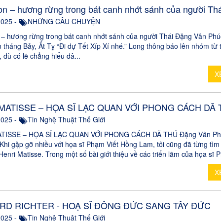
n – hương rừng trong bát canh nhớt sánh của người Thá
2025 -
NHỮNG CÂU CHUYỆN
– hương rừng trong bát canh nhớt sánh của người Thái Đặng Vân Ph
tháng Bảy, Ất Tỵ “Đi dự Tết Xíp Xí nhé.” Long thông báo lên nhóm từ 
 dù có lẽ chẳng hiểu đâ...
X
MATISSE – HỌA SĨ LẠC QUAN VỚI PHONG CÁCH DÃ
2025 -
Tin Nghệ Thuật Thế Giới
TISSE – HỌA SĨ LẠC QUAN VỚI PHONG CÁCH DÃ THÚ Đặng Vân Ph
hi gặp gỡ nhiều với họa sĩ Phạm Viết Hồng Lam, tôi cũng đã từng tìm
Henri Matisse. Trong một số bài giới thiệu về các triển lãm của họa sĩ P
X
D RICHTER - HOẠ SĨ ĐÔNG ĐỨC SANG TÂY ĐỨC
2025 -
Tin Nghệ Thuật Thế Giới