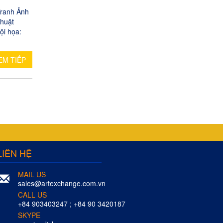
ranh Ảnh
thuật
ội họa:
EM TIẾP
LIÊN HỆ
MAIL US
sales@artexchange.com.vn
CALL US
+84 903403247 ; +84 90 3420187
SKYPE