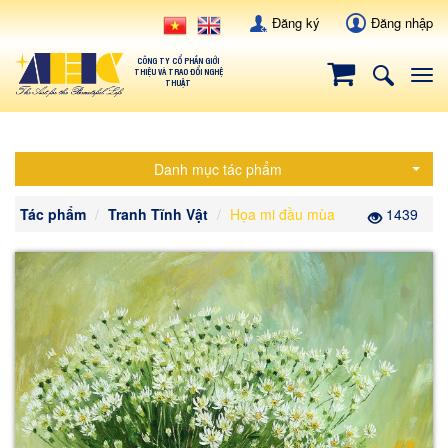
Đăng ký
Đăng nhập
CÔNG TY CỔ PHẦN GIỚI
THIỆU VÀ TRAO ĐỔI NGHỆ
Tog
THUẬT
navi
Danh mục tác phẩm
Tác phẩm
Tranh Tĩnh Vật
Họa mi đầu mùa
1439