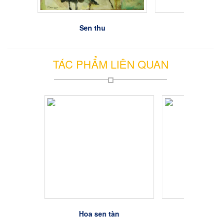
húc
Sen thu
Sen 02
TÁC PHẨM LIÊN QUAN
Hoa sen tàn
Cúc họa