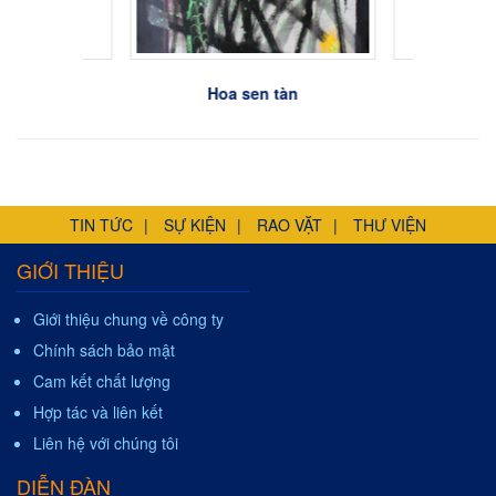
n
Hoa sen tàn
Cúc họ
TIN TỨC
SỰ KIỆN
RAO VẶT
THƯ VIỆN
GIỚI THIỆU
Giới thiệu chung về công ty
Chính sách bảo mật
Cam kết chất lượng
Hợp tác và liên kết
Liên hệ với chúng tôi
DIỄN ĐÀN