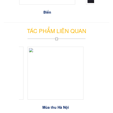
Biển
Tĩnh vậ
TÁC PHẨM LIÊN QUAN
Mùa thu Hà Nội
sen 