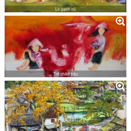
Lò gạch cũ
Trẻ chăn trâu