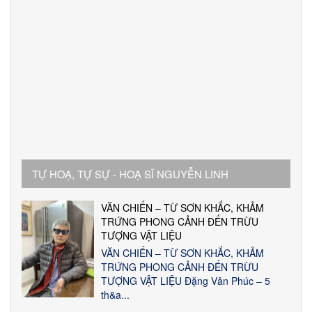
TỰ HOẠ, TỰ SỰ - HOẠ SĨ NGUYỄN LINH
VĂN CHIẾN – TỪ SƠN KHẮC, KHẢM
TRỨNG PHONG CẢNH ĐẾN TRỪU
TƯỢNG VẬT LIỆU
VĂN CHIẾN – TỪ SƠN KHẮC, KHẢM
TRỨNG PHONG CẢNH ĐẾN TRỪU
TƯỢNG VẬT LIỆU Đặng Vân Phúc – 5
th&a...