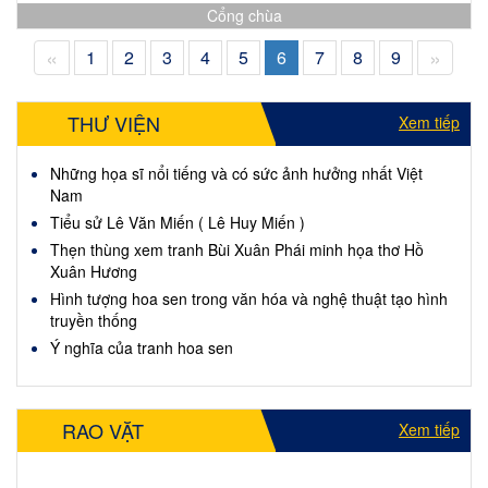
Cổng chùa
«
»
1
2
3
4
5
6
7
8
9
THƯ VIỆN
Xem tiếp
Những họa sĩ nổi tiếng và có sức ảnh hưởng nhất Việt
Nam
Tiểu sử Lê Văn Miến ( Lê Huy Miến )
Thẹn thùng xem tranh Bùi Xuân Phái minh họa thơ Hồ
Xuân Hương
Hình tượng hoa sen trong văn hóa và nghệ thuật tạo hình
truyền thống
Ý nghĩa của tranh hoa sen
RAO VẶT
Xem tiếp