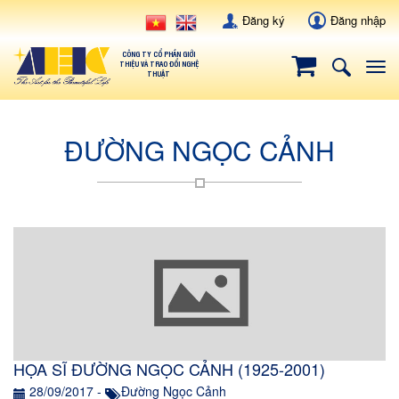
Đăng ký
Đăng nhập
CÔNG TY CỔ PHẦN GIỚI
THIỆU VÀ TRAO ĐỔI NGHỆ
Tog
THUẬT
navi
ĐƯỜNG NGỌC CẢNH
HỌA SĨ ĐƯỜNG NGỌC CẢNH (1925-2001)
28/09/2017 -
Đường Ngọc Cảnh