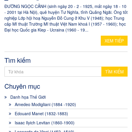
ĐƯỜNG NGỌC CẢNH (sinh ngày 20 - 2 - 1925, mất ngày 18 - 10
- 2001 tại Hà Nội), quê huyện Tư Nghĩa, tỉnh Quảng Ngãi. Ông tốt
nghiệp Lớp hội hoạ Nguyễn Đỗ Cung ở Khu V (1948); học Trung
cấp Mĩ thuật Trường Mĩ thuật Việt Nam khoá I (1957 - 1960); học
Đại học Quốc gia Kiep - Ucraina (1960 - 19...
XEM TIẾP
Tìm kiếm
TÌM KIẾM
Chuyên mục
Danh họa Thế Giới
Amedeo Modigliani (1884 -1920)
Edouard Manet (1832-1883)
Isaac Ilyich Levitan (1860-1900)
Leonardo da Vinci (1452 -1519)