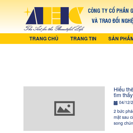
CÔNG TY CỔ PHẦN G
VÀ TRAO ĐỔI NGH
TRANG CHỦ
TRANG TIN
SẢN PHẨ
Hiểu th
tìm thấy
04/12/
2 bức phá
mặt sau c
song chún