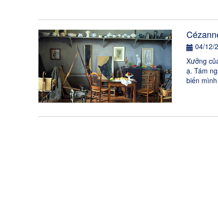
Cézanne
04/12/
Xưởng của
ạ. Tám ng
biến mình