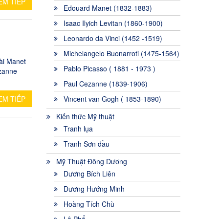
EM TIẾP
Edouard Manet (1832-1883)
Isaac Ilyich Levitan (1860-1900)
Leonardo da Vinci (1452 -1519)
Michelangelo Buonarroti (1475-1564)
ài Manet
Pablo Picasso ( 1881 - 1973 )
ézanne
Paul Cezanne (1839-1906)
EM TIẾP
Vincent van Gogh ( 1853-1890)
Kiến thức Mỹ thuật
Tranh lụa
Tranh Sơn dầu
Mỹ Thuật Đông Dương
Dương Bích Liên
Dương Hướng Minh
Hoàng Tích Chù