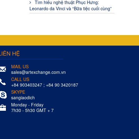
Tìm hiểu nghệ thuật Phục Hưng:
Leonardo da Vinci và “Bữa tiệc cuối cùng”
LIÊN HỆ
MAIL US
sales@artexchange.com.vn
CALL US
+84 903403247 ; +84 90 3420187
SKYPE
sangiaodich
Monday - Friday
7h30 - 5h30 GMT + 7