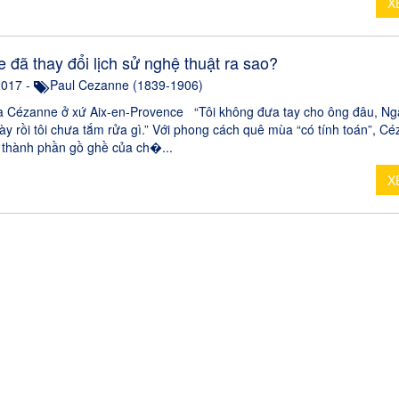
X
 đã thay đổi lịch sử nghệ thuật ra sao?
2017 -
Paul Cezanne (1839-1906)
 Cézanne ở xứ Aix-en-Provence “Tôi không đưa tay cho ông đâu, Ng
ày rồi tôi chưa tắm rửa gì.” Với phong cách quê mùa “có tính toán”, C
 thành phần gồ ghề của ch�...
X