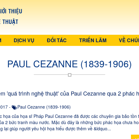
IỚI THIỆU
Ệ THUẬT
M
DỊCH VỤ
ĐỐI TÁC
TRIỂN LÃM
VỀ CHÚ
PAUL CEZANNE (1839-1906)
êm 'quá trình nghệ thuật' của Paul Cezanne qua 2 phác 
2017 -
Paul Cezanne (1839-1906)
c họa của họa sĩ Pháp Paul Cezanne đã được các chuyên gia bảo tồn t
ủa 2 bức tranh màu nước. Mặc dù đây là những bức phác họa chưa ho
g lại giúp người yêu hội họa hiểu được thêm về &ldquo...