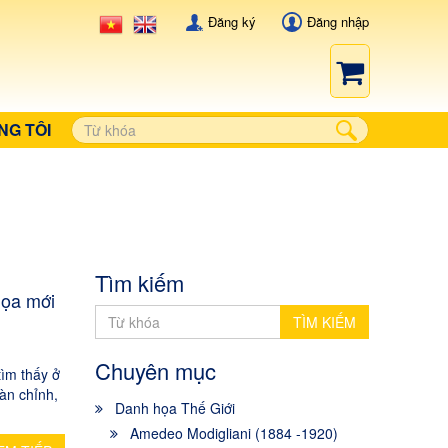
Đăng ký
Đăng nhập
NG TÔI
Tìm kiếm
họa mới
TÌM KIẾM
Chuyên mục
ìm thấy ở
àn chỉnh,
Danh họa Thế Giới
Amedeo Modigliani (1884 -1920)