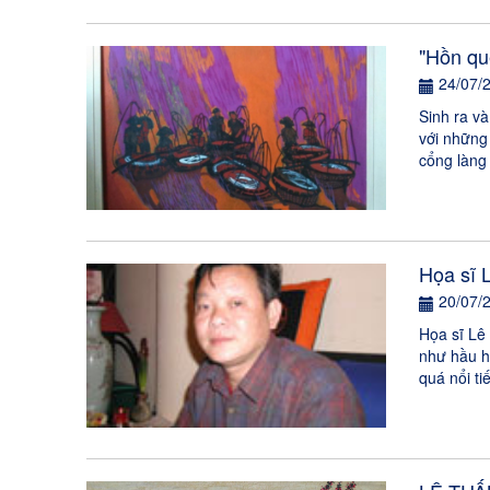
"Hồn quê
24/07/
Sinh ra và
với những 
cổng làng 
Họa sĩ L
20/07/
Họa sĩ Lê
như hầu h
quá nổi ti