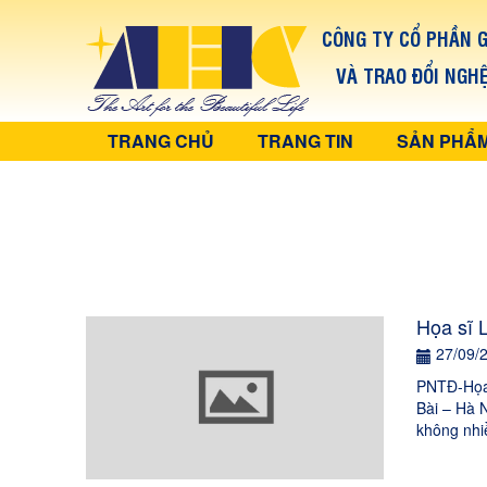
CÔNG TY CỔ PHẦN G
VÀ TRAO ĐỔI NGH
TRANG CHỦ
TRANG TIN
SẢN PHẨ
Họa sĩ 
27/09/
PNTĐ-Họa 
Bài – Hà 
không nhiề