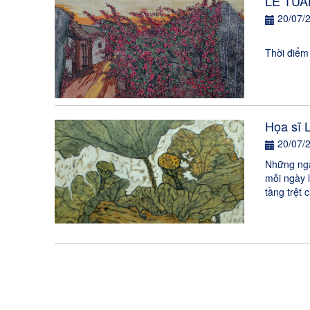
LÊ TUẤ
20/07/
LÊ TUẤ
Thời điểm
Họa sĩ 
20/07/
Những ngà
mỗi ngày 
tầng trệt 