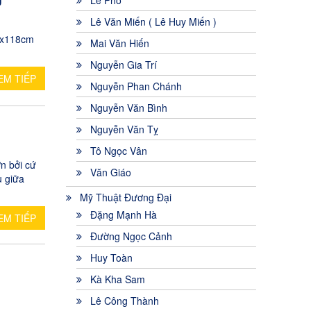
U
Lê Phổ
Lê Văn Miến ( Lê Huy Miến )
x118cm
Mai Văn Hiến
Nguyễn Gia Trí
EM TIẾP
Nguyễn Phan Chánh
Nguyễn Văn Bình
Nguyễn Văn Tỵ
Tô Ngọc Vân
n bởi cứ
Văn Giáo
u giữa
Mỹ Thuật Đương Đại
Đặng Mạnh Hà
EM TIẾP
Đường Ngọc Cảnh
Huy Toàn
Kà Kha Sam
Lê Công Thành