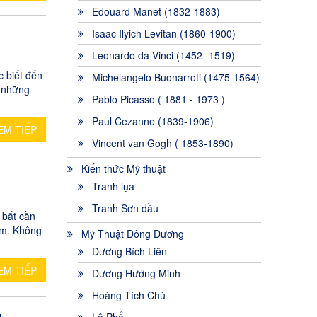
Edouard Manet (1832-1883)
Isaac Ilyich Levitan (1860-1900)
Leonardo da Vinci (1452 -1519)
c biết đến
Michelangelo Buonarroti (1475-1564)
n những
Pablo Picasso ( 1881 - 1973 )
Paul Cezanne (1839-1906)
EM TIẾP
Vincent van Gogh ( 1853-1890)
Kiến thức Mỹ thuật
Tranh lụa
Tranh Sơn dầu
 bất cần
ạm. Không
Mỹ Thuật Đông Dương
Dương Bích Liên
EM TIẾP
Dương Hướng Minh
Hoàng Tích Chù