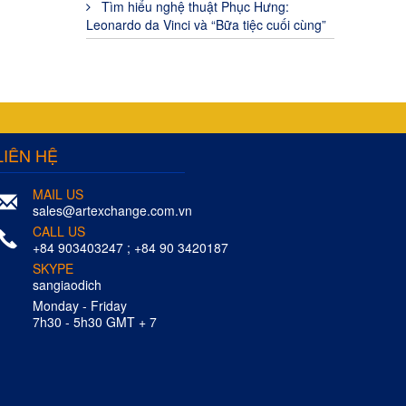
Tìm hiểu nghệ thuật Phục Hưng:
Leonardo da Vinci và “Bữa tiệc cuối cùng”
LIÊN HỆ
MAIL US
sales@artexchange.com.vn
CALL US
+84 903403247 ; +84 90 3420187
SKYPE
sangiaodich
Monday - Friday
7h30 - 5h30 GMT + 7