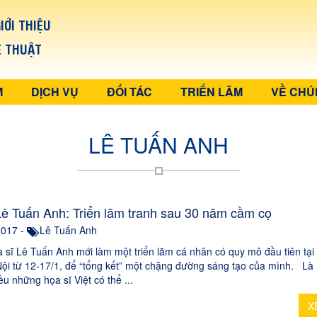
IỚI THIỆU
Ệ THUẬT
M
DỊCH VỤ
ĐỐI TÁC
TRIỂN LÃM
VỀ CHÚ
LÊ TUẤN ANH
Lê Tuấn Anh: Triển lãm tranh sau 30 năm cầm cọ
2017 -
Lê Tuấn Anh
sĩ Lê Tuấn Anh mới làm một triển lãm cá nhân có quy mô đầu tiên tại
Nội từ 12-17/1, để “tổng kết” một chặng đường sáng tạo của mình. Là
u những họa sĩ Việt có thể ...
X