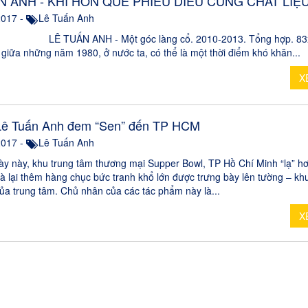
N ANH - KHI HỒN QUÊ PHIÊU DIÊU CÙNG CHẤT LIỆ
2017 -
Lê Tuấn Anh
N ANH - Một góc làng cổ. 2010-2013. Tổng hợp. 83
 giữa những năm 1980, ở nước ta, có thể là một thời điểm khó khăn...
X
Lê Tuấn Anh đem “Sen” đến TP HCM
2017 -
Lê Tuấn Anh
y này, khu trung tâm thương mại Supper Bowl, TP Hồ Chí Minh “lạ” hơ
là lại thêm hàng chục bức tranh khổ lớn được trưng bày lên tường – kh
của trung tâm. Chủ nhân của các tác phẩm này là...
X