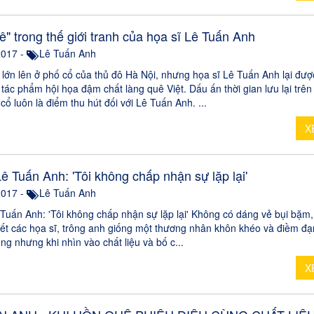
" trong thế giới tranh của họa sĩ Lê Tuấn Anh
2017 -
Lê Tuấn Anh
 lớn lên ở phố cổ của thủ đô Hà Nội, nhưng họa sĩ Lê Tuấn Anh lại đượ
tác phẩm hội họa đậm chất làng quê Việt. Dấu ấn thời gian lưu lại trê
cổ luôn là điểm thu hút đối với Lê Tuấn Anh. ...
X
ê Tuấn Anh: 'Tôi không chấp nhận sự lặp lại'
2017 -
Lê Tuấn Anh
 Tuấn Anh: 'Tôi không chấp nhận sự lặp lại' Không có dáng vẻ bụi bặm,
ết các họa sĩ, trông anh giống một thương nhân khôn khéo và điềm đ
ếng nhưng khi nhìn vào chất liệu và bố c...
X