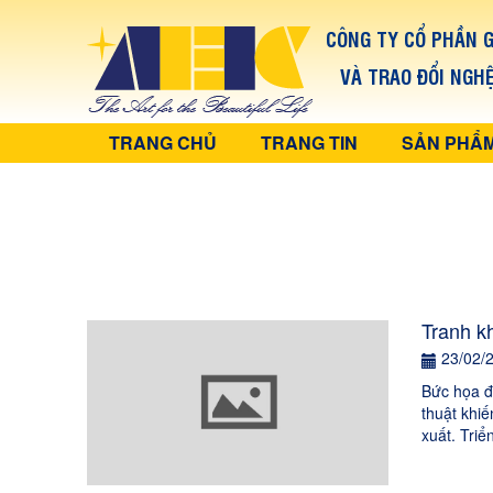
CÔNG TY CỔ PHẦN G
VÀ TRAO ĐỔI NGH
TRANG CHỦ
TRANG TIN
SẢN PHẨ
Tranh kh
23/02/
Bức họa đ
thuật khiế
xuất. Tri