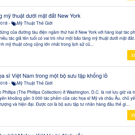
g mỹ thuật dưới mặt đất New York
2018 -
Mỹ Thuật Thế Giới
dừng của đường tàu điện ngầm thứ hai ở New York với hàng loạt tác p
iều tác giả tên tuổi có vai trò như một bảo tàng mỹ thuật dưới mặt đất
ình mỹ thuật công cộng lớn nhất trong lịch sử củ...
X
ọa sĩ Việt Nam trong một bộ sưu tập khổng lồ
2018 -
Mỹ Thuật Thế Giới
 Phillips (The Phillips Collection) ở Washington, D.C. là nơi lưu giữ và 
yên khoảng gần 3.000 tác phẩm của các họa sĩ Mỹ và châu Âu, chủ yế
 tượng và hiện đại. Được coi là bộ sưu tập tư nhân hàng đầu thế gi...
X