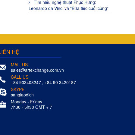
Tìm hiểu nghệ thuật Phục Hưng:
Leonardo da Vinci và “Bữa tiệc cuối cùng”
LIÊN HỆ
MAIL US
sales@artexchange.com.vn
CALL US
+84 903403247 ; +84 90 3420187
SKYPE
sangiaodich
Monday - Friday
7h30 - 5h30 GMT + 7