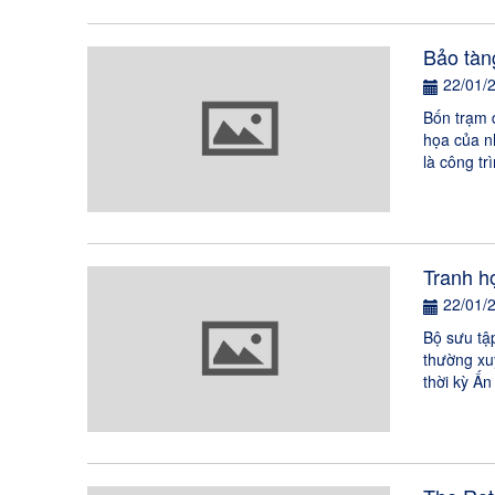
Bảo tàn
22/01/
Bốn trạm 
họa của nh
là công tr
Tranh h
22/01/
Bộ sưu tập
thường xu
thời kỳ Ấn