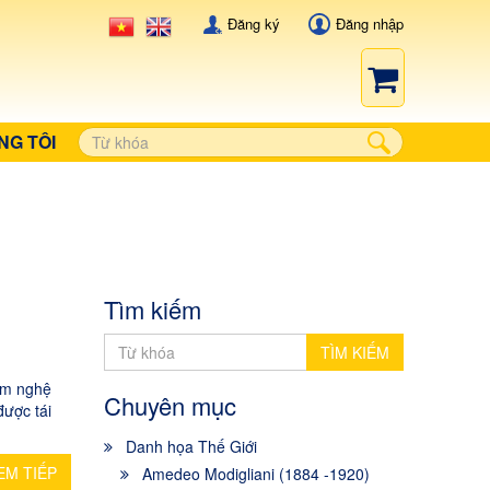
Đăng ký
Đăng nhập
NG TÔI
Tìm kiếm
TÌM KIẾM
lãm nghệ
Chuyên mục
được tái
Danh họa Thế Giới
EM TIẾP
Amedeo Modigliani (1884 -1920)