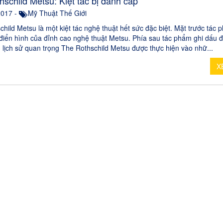
hschild Metsu: Kiệt tác bị đánh cắp
2017 -
Mỹ Thuật Thế Giới
hild Metsu là một kiệt tác nghệ thuật hết sức đặc biệt. Mặt trước tác 
 điển hình của đỉnh cao nghệ thuật Metsu. Phía sau tác phẩm ghi dấu 
ì lịch sử quan trọng The Rothschild Metsu được thực hiện vào nhữ...
X