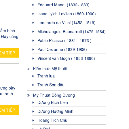
Edouard Manet (1832-1883)
Isaac Ilyich Levitan (1860-1900)
Leonardo da Vinci (1452 -1519)
hẩm bích
Michelangelo Buonarroti (1475-1564)
. Đây cũng
Pablo Picasso ( 1881 - 1973 )
Paul Cezanne (1839-1906)
EM TIẾP
Vincent van Gogh ( 1853-1890)
Kiến thức Mỹ thuật
Tranh lụa
Tranh Sơn dầu
trưng bày
u tranh
Mỹ Thuật Đông Dương
Dương Bích Liên
EM TIẾP
Dương Hướng Minh
Hoàng Tích Chù