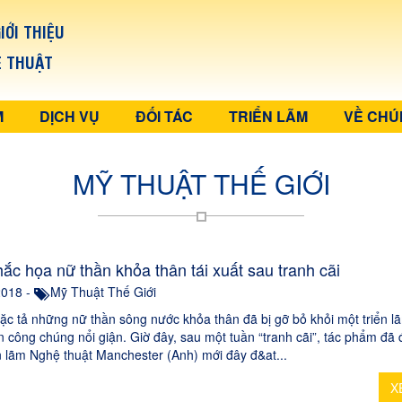
IỚI THIỆU
Ệ THUẬT
M
DỊCH VỤ
ĐỐI TÁC
TRIỂN LÃM
VỀ CHÚ
MỸ THUẬT THẾ GIỚI
ắc họa nữ thần khỏa thân tái xuất sau tranh cãi
2018 -
Mỹ Thuật Thế Giới
ặc tả những nữ thần sông nước khỏa thân đã bị gỡ bỏ khỏi một triển 
n công chúng nổi giận. Giờ đây, sau một tuần “tranh cãi”, tác phẩm đã 
ển lãm Nghệ thuật Manchester (Anh) mới đây đ&at...
X