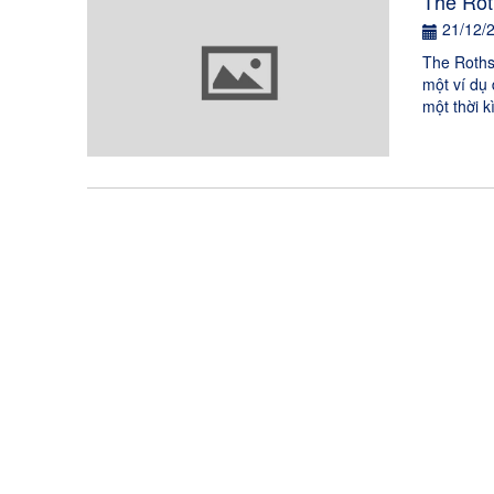
The Rot
21/12/
The Rothsc
một ví dụ
một thời k