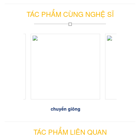
TÁC PHẨM CÙNG NGHỆ SĨ
ng
chuyển giông
phượ
TÁC PHẨM LIÊN QUAN