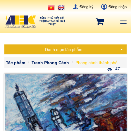
Đăng ký
Đăng nhập
CÔNG TY CỔ PHẦN GIỚI
THIỆU VÀ TRAO ĐỔI NGHỆ
Tog
THUẬT
navi
Danh mục tác phẩm
Tác phẩm
Tranh Phong Cảnh
Phong cảnh thành phố
1471