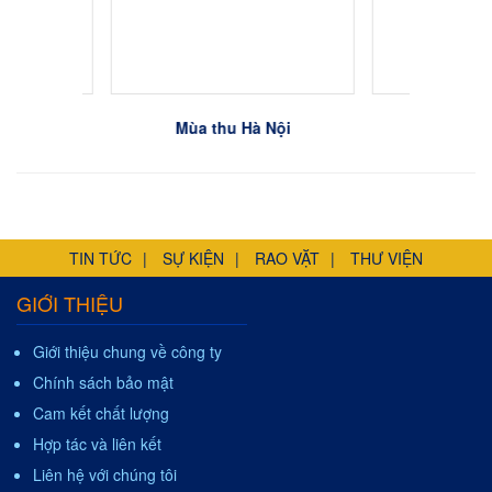
Mùa thu Hà Nội
sen t
TIN TỨC
SỰ KIỆN
RAO VẶT
THƯ VIỆN
GIỚI THIỆU
Giới thiệu chung về công ty
Chính sách bảo mật
Cam kết chất lượng
Hợp tác và liên kết
Liên hệ với chúng tôi