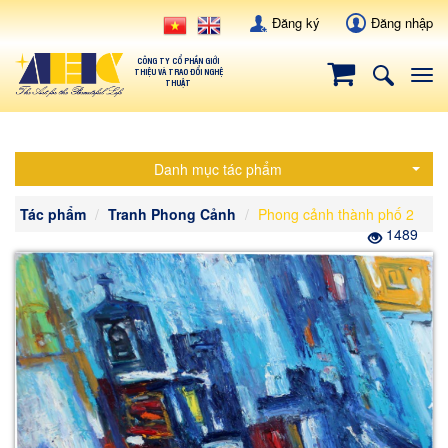
Đăng ký
Đăng nhập
CÔNG TY CỔ PHẦN GIỚI
THIỆU VÀ TRAO ĐỔI NGHỆ
Tog
THUẬT
navi
Danh mục tác phẩm
Tác phẩm
Tranh Phong Cảnh
Phong cảnh thành phố 2
1489