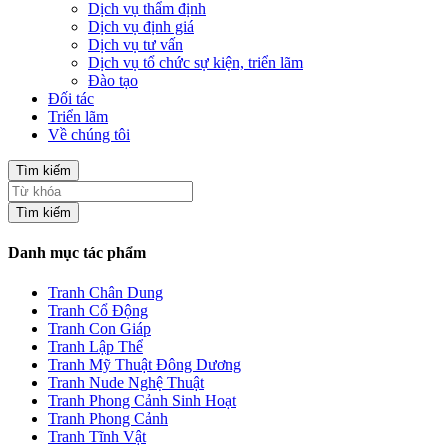
Dịch vụ thẩm định
Dịch vụ định giá
Dịch vụ tư vấn
Dịch vụ tổ chức sự kiện, triển lãm
Đào tạo
Đối tác
Triển lãm
Về chúng tôi
Tìm kiếm
Tìm kiếm
Danh mục tác phẩm
Tranh Chân Dung
Tranh Cổ Động
Tranh Con Giáp
Tranh Lập Thể
Tranh Mỹ Thuật Đông Dương
Tranh Nude Nghệ Thuật
Tranh Phong Cảnh Sinh Hoạt
Tranh Phong Cảnh
Tranh Tĩnh Vật