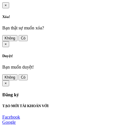
×
Xóa!
Bạn thật sự muốn xóa?
Không
Có
×
Duyệt!
Bạn muốn duyệt!
Không
Có
×
Đăng ký
TẠO MỚI TÀI KHOẢN VỚI
Facebook
Google