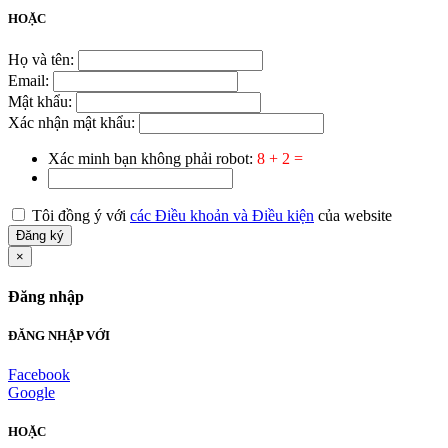
HOẶC
Họ và tên:
Email:
Mật khẩu:
Xác nhận mật khẩu:
Xác minh bạn không phải robot:
8 + 2 =
Tôi đồng ý với
các Điều khoản và Điều kiện
của website
Đăng ký
×
Đăng nhập
ĐĂNG NHẬP VỚI
Facebook
Google
HOẶC