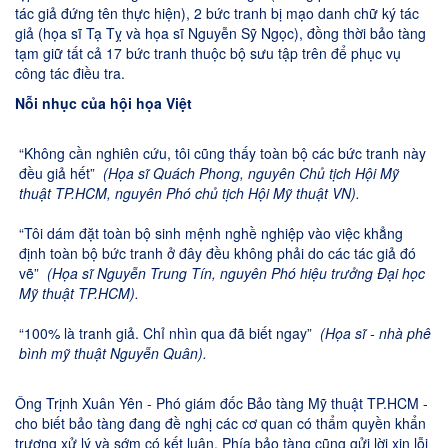
tác giả đứng tên thực hiện), 2 bức tranh bị mạo danh chữ ký tác
giả (họa sĩ Tạ Tỵ và họa sĩ Nguyễn Sỹ Ngọc), đồng thời bảo tàng
tạm giữ tất cả 17 bức tranh thuộc bộ sưu tập trên để phục vụ
công tác điều tra.
Nỗi nhục của hội họa Việt
“Không cần nghiên cứu, tôi cũng thấy toàn bộ các bức tranh này
đều giả hết”
(Họa sĩ Quách Phong, nguyên Chủ tịch Hội Mỹ
thuật TP.HCM, nguyên Phó chủ tịch Hội Mỹ thuật VN).
“Tôi dám đặt toàn bộ sinh mệnh nghề nghiệp vào việc khẳng
định toàn bộ bức tranh ở đây đều không phải do các tác giả đó
vẽ”
(Họa sĩ Nguyễn Trung Tín, nguyên Phó hiệu trưởng Đại học
Mỹ thuật TP.HCM).
“100% là tranh giả. Chỉ nhìn qua đã biết ngay”
(Họa sĩ - nhà phê
bình mỹ thuật Nguyễn Quân).
Ông Trịnh Xuân Yên - Phó giám đốc Bảo tàng Mỹ thuật TP.HCM -
cho biết bảo tàng đang đề nghị các cơ quan có thẩm quyền khẩn
trương xử lý và sớm có kết luận. Phía bảo tàng cũng gửi lời xin lỗi