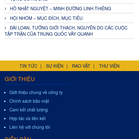
HỒ NHẬT NGUYỆT – MINH ĐƯỜNG LINH THIÊNG
HỘI NHÓM – MỤC ĐÍCH, MỤC TIÊU
ĐÀI LOAN, TƯỞNG GIỚI THẠCH, NGUYÊN DO CÁC CUỘC
TẬP TRẬN CỦA TRUNG QUỐC VÂY QUANH
TIN TỨC
SỰ KIỆN
RAO VẶT
THƯ VIỆN
GIỚI THIỆU
Giới thiệu chung về công ty
Chính sách bảo mật
Cam kết chất lượng
Hợp tác và liên kết
Liên hệ với chúng tôi
DIỄN ĐÀN