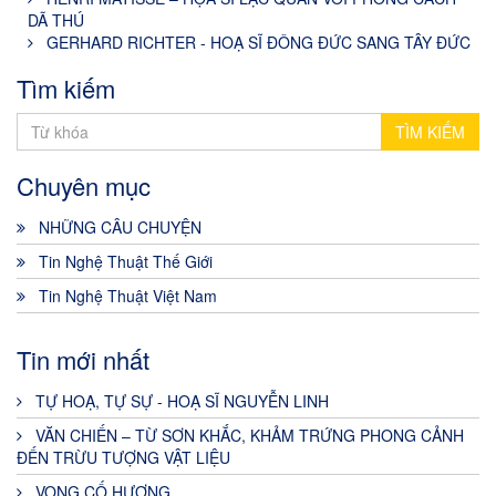
DÃ THÚ
GERHARD RICHTER - HOẠ SĨ ĐÔNG ĐỨC SANG TÂY ĐỨC
Tìm kiếm
TÌM KIẾM
Chuyên mục
NHỮNG CÂU CHUYỆN
Tin Nghệ Thuật Thế Giới
Tin Nghệ Thuật Việt Nam
Tin mới nhất
TỰ HOẠ, TỰ SỰ - HOẠ SĨ NGUYỄN LINH
VĂN CHIẾN – TỪ SƠN KHẮC, KHẢM TRỨNG PHONG CẢNH
ĐẾN TRỪU TƯỢNG VẬT LIỆU
VỌNG CỐ HƯƠNG