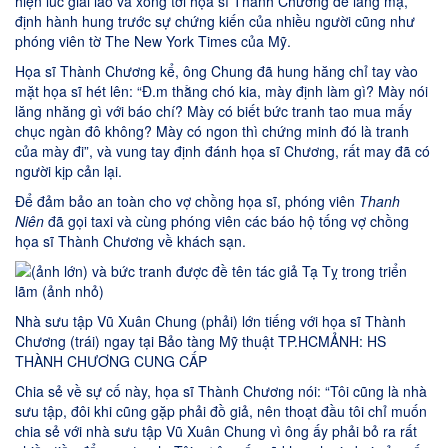
hiện lúc giải lao và xông tới họa sĩ Thành Chương để lăng mạ,
định hành hung trước sự chứng kiến của nhiều người cũng như
phóng viên tờ The New York Times của Mỹ.
Họa sĩ Thành Chương kể, ông Chung đã hung hăng chỉ tay vào
mặt họa sĩ hét lên: “Đ.m thằng chó kia, mày định làm gì? Mày nói
lăng nhăng gì với báo chí? Mày có biết bức tranh tao mua mấy
chục ngàn đô không? Mày có ngon thì chứng minh đó là tranh
của mày đi”, và vung tay định đánh họa sĩ Chương, rất may đã có
người kịp cản lại.
Để đảm bảo an toàn cho vợ chồng họa sĩ, phóng viên
Thanh
Niên
đã gọi taxi và cùng phóng viên các báo hộ tống vợ chồng
họa sĩ Thành Chương về khách sạn.
Nhà sưu tập Vũ Xuân Chung (phải) lớn tiếng với họa sĩ Thành
Chương (trái) ngay tại Bảo tàng Mỹ thuật TP.HCMẢNH: HS
THÀNH CHƯƠNG CUNG CẤP
Chia sẻ về sự cố này, họa sĩ Thành Chương nói: “Tôi cũng là nhà
sưu tập, đôi khi cũng gặp phải đồ giả, nên thoạt đầu tôi chỉ muốn
chia sẻ với nhà sưu tập Vũ Xuân Chung vì ông ấy phải bỏ ra rất