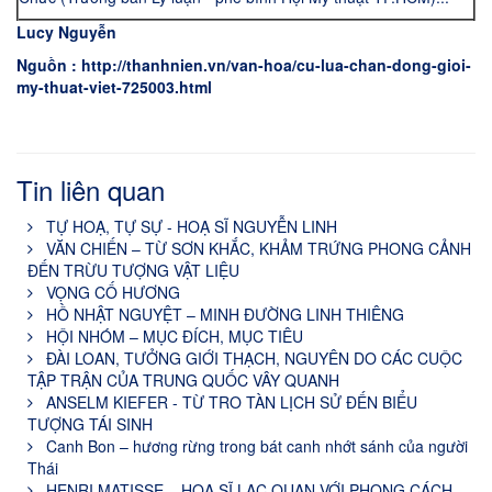
Lucy Nguyễn
Nguồn :
http://thanhnien.vn/van-hoa/cu-lua-chan-dong-gioi-
my-thuat-viet-725003.html
Tin liên quan
TỰ HOẠ, TỰ SỰ - HOẠ SĨ NGUYỄN LINH
VĂN CHIẾN – TỪ SƠN KHẮC, KHẢM TRỨNG PHONG CẢNH
ĐẾN TRỪU TƯỢNG VẬT LIỆU
VỌNG CỐ HƯƠNG
HỒ NHẬT NGUYỆT – MINH ĐƯỜNG LINH THIÊNG
HỘI NHÓM – MỤC ĐÍCH, MỤC TIÊU
ĐÀI LOAN, TƯỞNG GIỚI THẠCH, NGUYÊN DO CÁC CUỘC
TẬP TRẬN CỦA TRUNG QUỐC VÂY QUANH
ANSELM KIEFER - TỪ TRO TÀN LỊCH SỬ ĐẾN BIỂU
TƯỢNG TÁI SINH
Canh Bon – hương rừng trong bát canh nhớt sánh của người
Thái
HENRI MATISSE – HỌA SĨ LẠC QUAN VỚI PHONG CÁCH