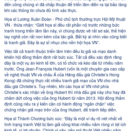
đến công chúng vì đã chấp thuận để triển lãm diễn ra tại bảo tàng
khi các thông tin chưa đủ tính xác thực.
Họa sĩ Lương Xuân Đoàn - Phó chủ tịch thường trực Hội Mỹ thuật
VN - thừa nhận: “Giới họa sĩ đều rất phẫn nộ trước những bức
tranh trong triển lãm lần này, vì chúng được vẽ rất sơ sài, thể hiện
tay nghề còn rất non kém của tác giả. Bất kỳ ai nhìn vào cũng biết
là tranh giả. Đây là sự sỉ nhục cho nền hội họa VN”.
Việc tất cả tranh thuộc triển lãm trên đều bị giả và mạo danh
khiến hội đồng thẩm định rất bức xúc. Tất cả đều xác định rằng
đây là một vụ án kinh tế lớn, có tổ chức và kéo dài từ nhiều năm
trước. Ông Jean-François Hubert (vốn là một chuyên gia cao cấp
về nghệ thuật VN và châu Á của Hãng đấu giá Christie’s Hong
Kong) đã chứng thực rất nhiều tranh giả mạo của VN cho nhà
đấu giá Christie’s. Tuy nhiên, khi các họa sĩ VN nhờ phía
Christie’s xác nhận về ông Hubert thì nhà đấu giá này cho hay đã
chấm dứt công việc của ông Hubert từ năm 2013. Hội đồng thẩm
định cũng nêu ra ý kiến cần có hành động “ngăn chặn” việc
chứng nhận giả mạo trên của ông Hubert, để tránh tiếp diễn.
Họa sĩ Thành Chương bức xúc: “Đây là một ví dụ rõ nét nhất về
tình trạng tranh Việt bị làm giả công khai nhiều năm ròng vì lợi ích
kinh tế, vì lợi nhuận. Chính vì vậy, nền mỹ thuật Việt nhiều năm