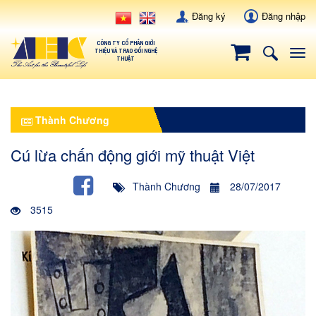
Đăng ký
Đăng nhập
CÔNG TY CỔ PHẦN GIỚI
THIỆU VÀ TRAO ĐỔI NGHỆ
Tog
THUẬT
navi
Thành Chương
Cú lừa chấn động giới mỹ thuật Việt
Thành Chương
28/07/2017
3515