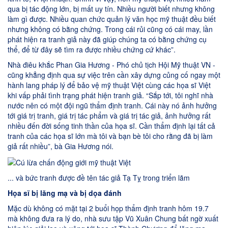
qua bị tác động lớn, bị mất uy tín. Nhiều người biết nhưng không
làm gì được. Nhiều quan chức quản lý văn học mỹ thuật đều biết
nhưng không có bằng chứng. Trong cái rủi cũng có cái may, lần
phát hiện ra tranh giả này đã giúp chúng ta có bằng chứng cụ
thể, để từ đây sẽ tìm ra được nhiều chứng cứ khác”.
Nhà điêu khắc Phan Gia Hương - Phó chủ tịch Hội Mỹ thuật VN -
cũng khẳng định qua sự việc trên cần xây dựng củng cố ngay một
hành lang pháp lý để bảo vệ mỹ thuật Việt cùng các họa sĩ Việt
khi vấp phải tình trạng phát hiện tranh giả. “Sắp tới, tôi nghĩ nhà
nước nên có một đội ngũ thẩm định tranh. Cái này nó ảnh hưởng
tới giá trị tranh, giá trị tác phẩm và giá trị tác giả, ảnh hưởng rất
nhiều đến đời sống tinh thần của họa sĩ. Cần thẩm định lại tất cả
tranh của các họa sĩ lớn mà tôi và bạn bè tôi cho rằng đã bị làm
giả rất nhiều”, bà Gia Hương nói.
... và bức tranh được đề tên tác giả Tạ Tỵ trong triển lãm
Họa sĩ bị lăng mạ và bị dọa đánh
Mặc dù không có mặt tại 2 buổi họp thẩm định tranh hôm 19.7
mà không đưa ra lý do, nhà sưu tập Vũ Xuân Chung bất ngờ xuất