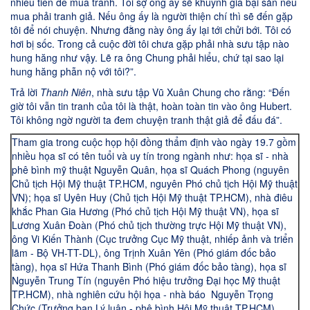
nhiều tiền để mua tranh. Tôi sợ ông ấy sẽ khuynh gia bại sản nếu
mua phải tranh giả. Nếu ông ấy là người thiện chí thì sẽ đến gặp
tôi để nói chuyện. Nhưng đằng này ông ấy lại tới chửi bới. Tôi có
hơi bị sốc. Trong cả cuộc đời tôi chưa gặp phải nhà sưu tập nào
hung hăng như vậy. Lẽ ra ông Chung phải hiểu, chứ tại sao lại
hung hăng phẫn nộ với tôi?”.
Trả lời
Thanh Niên
, nhà sưu tập Vũ Xuân Chung cho rằng: “Đến
giờ tôi vẫn tin tranh của tôi là thật, hoàn toàn tin vào ông Hubert.
Tôi không ngờ người ta đem chuyện tranh thật giả để đấu đá”.
Tham gia trong cuộc họp hội đồng thẩm định vào ngày 19.7 gồm
nhiều họa sĩ có tên tuổi và uy tín trong ngành như: họa sĩ - nhà
phê bình mỹ thuật Nguyễn Quân, họa sĩ Quách Phong (nguyên
Chủ tịch Hội Mỹ thuật TP.HCM, nguyên Phó chủ tịch Hội Mỹ thuật
VN); họa sĩ Uyên Huy (Chủ tịch Hội Mỹ thuật TP.HCM), nhà điêu
khắc Phan Gia Hương (Phó chủ tịch Hội Mỹ thuật VN), họa sĩ
Lương Xuân Đoàn (Phó chủ tịch thường trực Hội Mỹ thuật VN),
ông Vi Kiến Thành (Cục trưởng Cục Mỹ thuật, nhiếp ảnh và triển
lãm - Bộ VH-TT-DL), ông Trịnh Xuân Yên (Phó giám đốc bảo
tàng), họa sĩ Hứa Thanh Bình (Phó giám đốc bảo tàng), họa sĩ
Nguyễn Trung Tín (nguyên Phó hiệu trưởng Đại học Mỹ thuật
TP.HCM), nhà nghiên cứu hội họa - nhà báo Nguyễn Trọng
Chức (Trưởng ban Lý luận - phê bình Hội Mỹ thuật TP.HCM)...